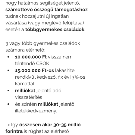
hogy hatalmas segítséget jelentő, 
számottevő összegű támogatáshoz
tudnak hozzájutni új ingatlan 
vásárlása (vagy meglévő felújítása) 
esetén a 
többgyermekes családok.
3 vagy több gyermekes családok 
számára elérhető:
10.000.000 Ft
 vissza nem 
térítendő CSOK
15.000.000 Ft-os
 lakáshitel 
rendkívül kedvező, fix évi 3%-os 
kamattal
milliókat 
jelentő adó-
visszatérítés 
és szintén 
milliókat
 jelentő 
illetékkedvezmény.
-> Így 
összesen akár 30-35 millió 
forintra
 is rúghat az elérhető 