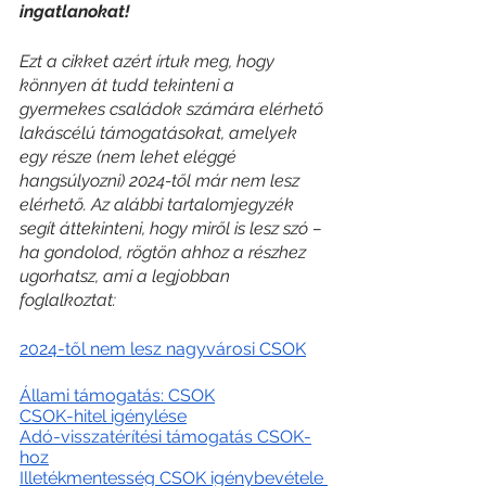
ingatlanokat!
Ezt a cikket azért írtuk meg, hogy 
könnyen át tudd tekinteni a 
gyermekes családok számára elérhető 
lakáscélú támogatásokat, amelyek 
egy része (nem lehet eléggé 
hangsúlyozni) 2024-től már nem lesz 
elérhető. Az alábbi tartalomjegyzék 
segít áttekinteni, hogy miről is lesz szó – 
ha gondolod, rögtön ahhoz a részhez 
ugorhatsz, ami a legjobban 
foglalkoztat:
2024-től nem lesz nagyvárosi CSOK
Állami támogatás: CSOK
CSOK-hitel igénylése
Adó-visszatérítési támogatás CSOK-
hoz
Illetékmentesség CSOK igénybevétele 