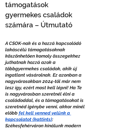
támogatások 
gyermekes családok 
számára – Útmutató
A CSOK-nak és a hozzá kapcsolódó 
lakáscélú támogatásoknak 
köszönhetően komoly összegekhez 
juthatnak hozzá azok a 
többgyermekes családok, akik új 
ingatlant vásárolnak. Ez azonban a 
nagyvárosokban 2024-től már nem 
lesz így, ezért most kell lépni! Ha Te 
is nagyvárosban szeretnél élni a 
családoddal, és a támogatásokat is 
szeretnéd igénybe venni, akkor minél 
előbb 
fel kell venned velünk a 
kapcsolatot (kattints)
: 
Székesfehérváron kínálunk modern 