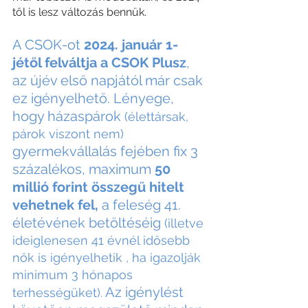
től is lesz változás bennük.
A CSOK-ot 
2024. január 1-
jétől felváltja a CSOK Plusz
, 
az újév első napjától már csak 
ez igényelhető. Lényege, 
hogy házaspárok
 (élettársak, 
párok viszont nem) 
gyermekvállalás fejében fix 3 
százalékos, maximum 
50 
millió forint összegű hitelt 
vehetnek fel,
 a feleség 41. 
életévének betöltéséig 
(illetve 
ideiglenesen 41 évnél idősebb 
nők is igényelhetik , ha igazolják 
minimum 3 hónapos 
 Az igénylést 
terhességüket).