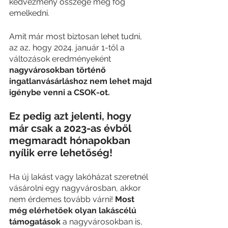
kedvezmény összege meg fog 
emelkedni.
Amit már most biztosan lehet tudni, 
az az, hogy 2024. január 1-től a 
változások eredményeként 
nagyvárosokban történő 
ingatlanvásárláshoz nem lehet majd 
igénybe venni a CSOK-ot. 
Ez pedig azt jelenti, hogy 
már csak a 2023-as évből 
megmaradt hónapokban 
nyílik erre lehetőség!
Ha új lakást vagy lakóházat szeretnél 
vásárolni egy nagyvárosban, akkor 
nem érdemes tovább várni! 
Most 
még elérhetőek olyan lakáscélú 
támogatások
 a nagyvárosokban is, 