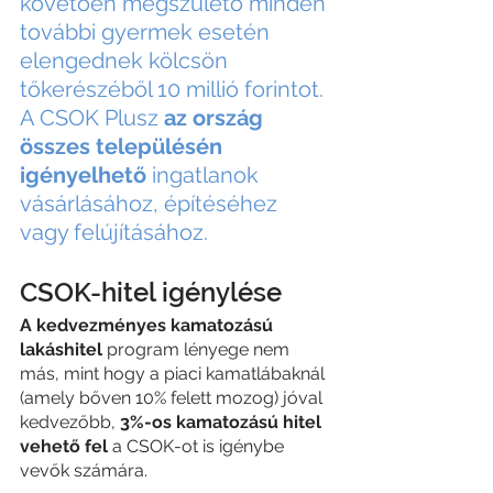
követően megszülető minden 
további gyermek esetén 
elengednek kölcsön 
tőkerészéből 10 millió forintot. 
A CSOK Plusz
 az ország 
összes településén 
igényelhető 
ingatlanok 
vásárlásához, építéséhez 
vagy felújításához.
CSOK-hitel igénylése
A kedvezményes kamatozású 
lakáshitel
 program lényege nem 
más, mint hogy a piaci kamatlábaknál 
(amely bőven 10% felett mozog) jóval 
kedvezőbb, 
3%-os kamatozású hitel 
vehető fel
 a CSOK-ot is igénybe 
vevők számára. 