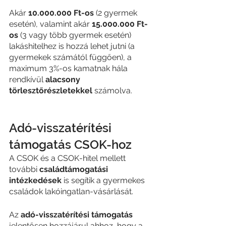
Akár 
10.000.000 Ft-os 
(2 gyermek 
esetén), valamint akár 
15.000.000 Ft-
os
 (3 vagy több gyermek esetén) 
lakáshitelhez is hozzá lehet jutni (a 
gyermekek számától függően), a 
maximum 3%-os kamatnak hála 
rendkívül 
alacsony 
törlesztőrészletekkel 
számolva.
Adó-visszatérítési 
támogatás CSOK-hoz
A CSOK és a CSOK-hitel mellett 
további 
családtámogatási 
intézkedések
 is segítik a gyermekes 
családok lakóingatlan-vásárlását.
Az 
adó-visszatérítési támogatás
jelentősen hozzájárul ahhoz, hogy a 