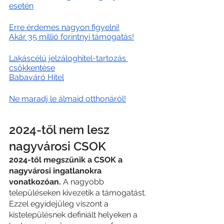
esetén
Erre érdemes nagyon figyelni!
Akár 35 millió forintnyi támogatás!
Lakáscélú jelzáloghitel-tartozás 
csökkentése
Babaváró Hitel
Ne maradj le álmaid otthonáról!
2024-től nem lesz 
nagyvárosi CSOK
2024-től megszűnik a CSOK a 
nagyvárosi ingatlanokra 
vonatkozóan.
 A nagyobb 
településeken kivezetik a támogatást. 
Ezzel egyidejűleg viszont a 
kistelepülésnek definiált helyeken a 