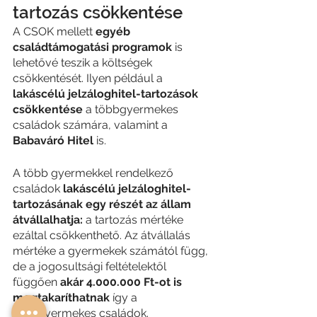
tartozás csökkentése
A CSOK mellett 
egyéb 
családtámogatási programok
 is 
lehetővé teszik a költségek 
csökkentését. Ilyen például a 
lakáscélú jelzáloghitel-tartozások 
csökkentése
 a többgyermekes 
családok számára, valamint a 
Babaváró Hitel
 is.
A több gyermekkel rendelkező 
családok 
lakáscélú jelzáloghitel-
tartozásának egy részét az állam 
átvállalhatja: 
a tartozás mértéke 
ezáltal csökkenthető. Az átvállalás 
mértéke a gyermekek számától függ, 
de a jogosultsági feltételektől 
függően 
akár 4.000.000 Ft-ot is 
megtakaríthatnak
 így a 
többgyermekes családok.