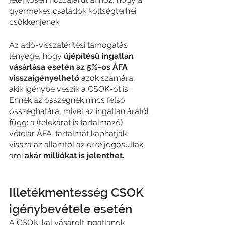
gyermekes családok költségterhei 
csökkenjenek.
Az adó-visszatérítési támogatás 
lényege, hogy 
újépítésű ingatlan 
vásárlása esetén az 5%-os ÁFA 
visszaigényelhető
 azok számára, 
akik igénybe veszik a CSOK-ot is. 
Ennek az összegnek nincs felső 
összeghatára, mivel az ingatlan árától 
függ: a (telekárat is tartalmazó) 
vételár ÁFA-tartalmát kaphatják 
vissza az államtól az erre jogosultak, 
ami 
akár milliókat is jelenthet.
Illetékmentesség CSOK 
igénybevétele esetén
A CSOK-kal vásárolt ingatlanok