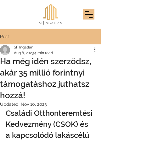
Post
SF Ingatlan
Aug 8, 2023
4 min read
Ha még idén szerződsz,
akár 35 millió forintnyi
támogatáshoz juthatsz
hozzá!
Updated:
Nov 10, 2023
Családi Otthonteremtési 
Kedvezmény (CSOK) és 
a kapcsolódó lakáscélú 