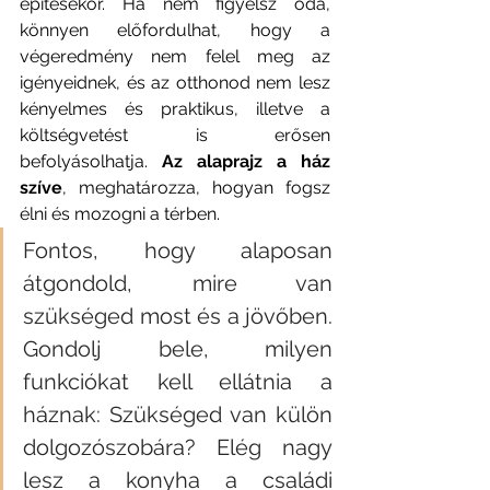
építésekor. Ha nem figyelsz oda, 
könnyen előfordulhat, hogy a 
végeredmény nem felel meg az 
igényeidnek, és az otthonod nem lesz 
kényelmes és praktikus, illetve a 
költségvetést is erősen 
befolyásolhatja. 
Az alaprajz a ház 
szíve
, meghatározza, hogyan fogsz 
élni és mozogni a térben. 
Fontos, hogy alaposan 
átgondold, mire van 
szükséged most és a jövőben. 
Gondolj bele, milyen 
funkciókat kell ellátnia a 
háznak: Szükséged van külön 
dolgozószobára? Elég nagy 
lesz a konyha a családi 