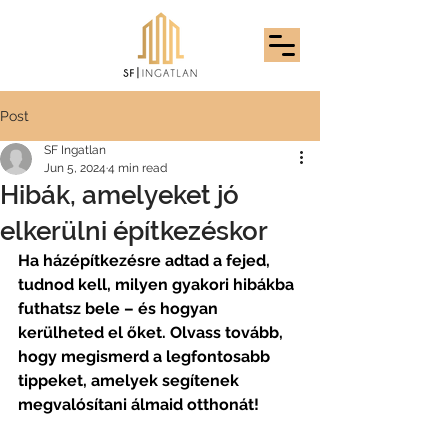
Post
SF Ingatlan
Jun 5, 2024
4 min read
Hibák, amelyeket jó
elkerülni építkezéskor
Ha házépítkezésre adtad a fejed, 
tudnod kell, milyen gyakori hibákba 
futhatsz bele – és hogyan 
kerülheted el őket. Olvass tovább, 
hogy megismerd a legfontosabb 
tippeket, amelyek segítenek 
megvalósítani álmaid otthonát!