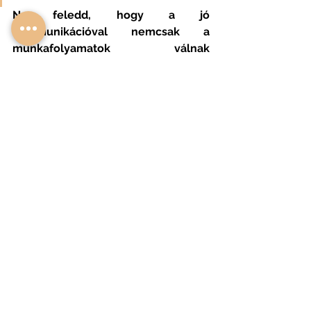
Ne feledd, hogy a jó 
kommunikációval nemcsak a 
munkafolyamatok válnak 
gördülékenyebbé, hanem a stresszt 
és a felesleges idegeskedést is 
elkerülheted.
Bízd ránk az álmaid 
otthonának 
megvalósítását!
Bízunk benne, hogy ezek a tippek 
segítenek elkerülni a leggyakoribb 
építkezési hibákat. Az építkezés egy 
összetett folyamat, tele kihívásokkal, 
de a megfelelő tervezéssel és 
odafigyeléssel zökkenőmentessé 
tehető. Ha bármilyen kérdésed van, 