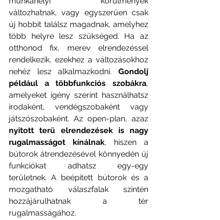
munkahelyi körülmények 
változhatnak, vagy egyszerűen csak 
új hobbit találsz magadnak, amelyhez 
több helyre lesz szükséged. Ha az 
otthonod fix, merev elrendezéssel 
rendelkezik, ezekhez a változásokhoz 
nehéz lesz alkalmazkodni. 
Gondolj 
például a többfunkciós szobákra
, 
amelyeket igény szerint használhatsz 
irodaként, vendégszobaként vagy 
játszószobaként. Az open-plan, azaz 
nyitott terű elrendezések is nagy 
rugalmasságot kínálnak
, hiszen a 
bútorok átrendezésével könnyedén új 
funkciókat adhatsz egy-egy 
területnek. A beépített bútorok és a 
mozgatható válaszfalak szintén 
hozzájárulhatnak a tér 
rugalmasságához. 