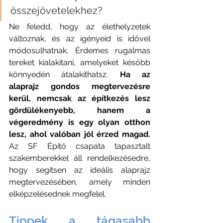
összejövetelekhez? 
Ne feledd, hogy az élethelyzetek 
változnak, és az igényeid is idővel 
módosulhatnak. Érdemes rugalmas 
tereket kialakítani, amelyeket később 
könnyedén átalakíthatsz. 
Ha az 
alaprajz gondos megtervezésre 
kerül, nemcsak az építkezés lesz 
gördülékenyebb, hanem a 
végeredmény is egy olyan otthon 
lesz, ahol valóban jól érzed magad.
Az SF Építő csapata tapasztalt 
szakemberekkel áll rendelkezésedre, 
hogy segítsen az ideális alaprajz 
megtervezésében, amely minden 
elképzelésednek megfelel.
Tippek a tágasabb 