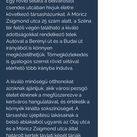
Egy rövid sétára a belvárostól
csendes utcában hívjuk életre
következő társasházunkat. A Móricz
Zsigmond utca 25 szám alatt, a Széna
tér felőli végén található a kiváló
adottságokkal rendelkező telek.
Autóval a Berényi út és a Budai út
irányából is könnyen
megközelíthetjük. Tömegközlekedés
is gyalogos szerrel rövid sétával
elérhető több irányba indulva.
A kiváló minőségű otthonokat
azoknak ajánljuk, akik városi pezsgő
életet élnének a megfűszerezve a
kertváros hangulatával, és értékelik a
környék kínálta sokszínűséget. A
társasház újépítésű lakásainak a
belső ablakaiból ugyanis az Olaj utca
és a Móricz Zsigmond utca által
határolt kertek távlati képét tárják