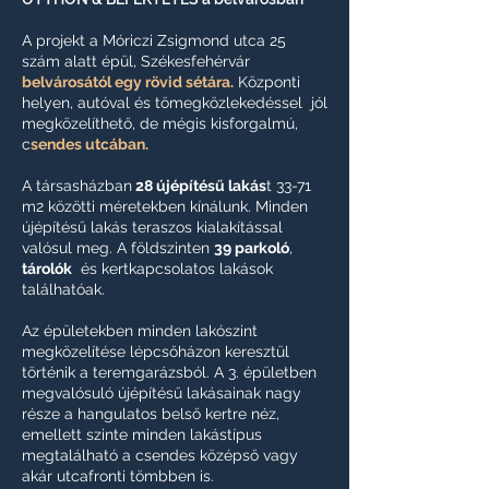
A projekt a Móriczi Zsigmond utca 25
szám alatt épül, Székesfehérvár
belvárosától egy rövid sétára.
Központi
helyen, autóval és tömegközlekedéssel jól
megközelíthető, de mégis kisforgalmú,
c
sendes utcában.
A társasházban
28 újépítésű lakás
t
33-71
m2 közötti méretekben
kínálunk.
Minden
újépítésű lakás teraszos kialakítással
valósul meg. A földszinten
39 parkoló
,
tárolók
és kertkapcsolatos lakások
találhatóak.
Az épületekben minden lakószint
megközelítése lépcsőházon keresztül
történik a teremgarázsból. A 3. épületben
megvalósuló újépítésű lakásainak nagy
része a hangulatos belső kertre néz,
emellett szinte minden lakástípus
megtalálható a csendes középső vagy
akár utcafronti tömbben is.