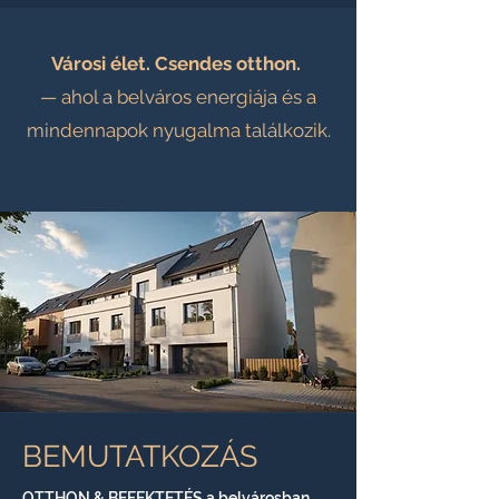
Városi élet. Csendes otthon.
— ahol a belváros energiája és a
mindennapok nyugalma találkozik.
BEMUTATKOZÁS
OTTHON & BEFEKTETÉS a belvárosban