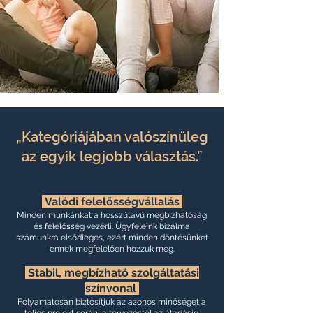
„Kategóriájában valószínűleg
az egyik legjobb választás.”
Valódi felelősségvállalás
Minden munkánkat a hosszútávú megbízhatóság
és felelősség vezérli. Ügyfeleink bizalma
számunkra elsődleges, ezért minden döntésünket
ennek megfelelően hozzuk meg.
Stabil, megbízható szolgáltatási
színvonal
Folyamatosan biztosítjuk az azonos minőséget a