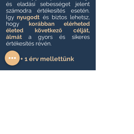
és eladási sebességet jelent
számodra értékesítés esetén.
Így
nyugodt
és biztos lehetsz,
hogy
korábban elérheted
életed következő célját,
álmát
a gyors és sikeres
értékesítés révén.
+ 1 érv mellettünk
Válaszd az
Elégedettség MAX
PLUSZ
szolgáltatásunkat!
Amennyiben nem vagy
elégedett a megvásárolt
lakással a műszaki átadást
követő három hónapon belül
minőségi kifogás esetén
vállaljuk, hogy visszavásároljuk