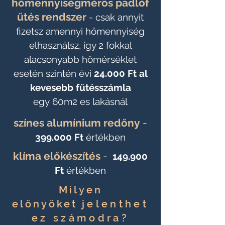
hőmennyiségmérős
padlóf
űtés rendszer
-
csak
annyit
fizetsz amennyi hőmennyiség
elhasználsz, így 2 fokkal
alacsonyabb hőmérséklet
esetén szintén évi
24.000 Ft al
kevesebb fűtésszámla
egy
60m2 es lakásnál
színes alumínium redőny
-
399.000 Ft
értékben
klíma előkészítés
-
149.900
Ft
értékben
Milyen
előnyöket
jelenthet
ez számodra?