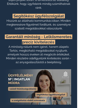
teljes projekt során, a tervezéstől az átadásig.
Értékünk, hogy ügyfeleink mindig számíthatnak
ránk.
Segítőkész ügyfélszolgálat
Hiszünk az átlátható kommunikációban. Minden
megkeresésre figyelmet fordítunk, és személyre
szabott megoldásokkal válaszolunk.
Garantált minőség -
Lelkiismeretes,
precíz kivitelezés
A minőség nálunk nem ígéret, hanem alapelv.
Tartós, megbízható megoldásokat nyújtunk,
amelyek hosszú éveken át megőrzik értéküket.
Minden részletre odafigyelünk kivitelezés során -
az anyagválasztástól a beépítésig.