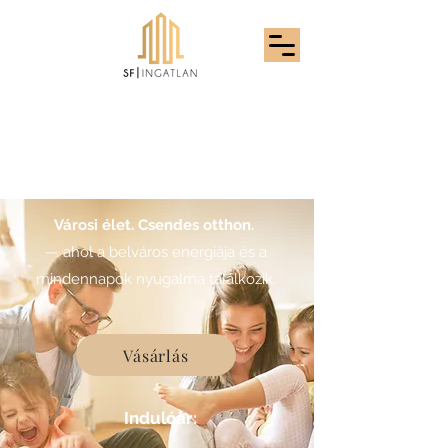
Móricz Zsigmond utca 25
- Társasházi Otthonok
Városi élet. Csendes otthon.
— ahol a belváros energiája és a
mindennapok nyugalma találkozik.
Vásárlás
Indulóár: