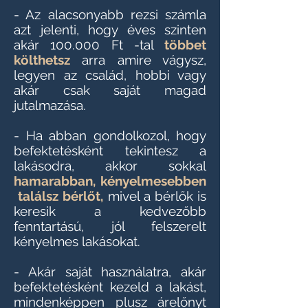
- Az alacsonyabb rezsi számla
azt jelenti, hogy éves szinten
akár 100.000 Ft -tal
többet
költhetsz
arra amire vágysz,
legyen az család, hobbi vagy
akár csak saját magad
jutalmazása.
- Ha abban gondolkozol, hogy
befektetésként tekintesz a
lakásodra, akkor sokkal
hamarabban,
kényelmesebben
találsz bérlőt,
mivel a bérlők is
keresik a kedvezőbb
fenntartású, jól felszerelt
kényelmes lakásokat.
- Akár saját használatra, akár
befektetésként kezeld a lakást,
mindenképpen plusz árelőnyt