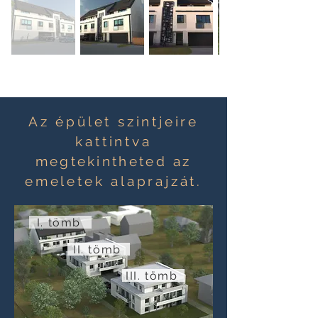
Az épület szintjeire
kattintva
megtekintheted
az
emeletek alaprajzát.
I. tömb
II. tömb
III. tömb