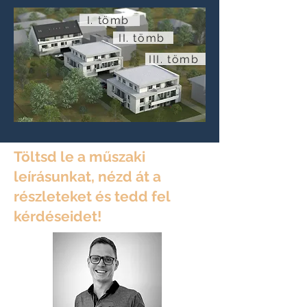
I. tömb
II. tömb
III. tömb
Töltsd le a műszaki
leírásunkat
, nézd át a
részleteket és tedd fel
kérdéseidet!