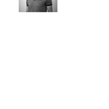
Kérdéseidet egyenesen az SF
Ingatlan tulajdonosa, Feri fogja
megválaszolni, így át tudjátok
beszélni pontosan mit is
szeretnél, milyen információra
vagy még kiváncsi. Nálunk
minding az az első, hogy mit
szeretnél, és hogy mire van
szükséged.