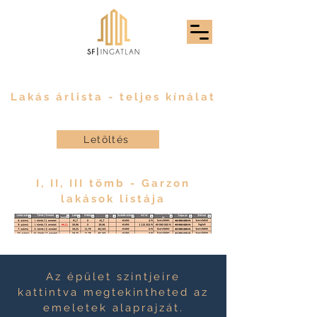
Lakás árlista - teljes kínálat
Letöltés
I, II, III tömb - Garzon
lakások listája
Az épület szintjeire
kattintva
megtekintheted
az
emeletek alaprajzát.