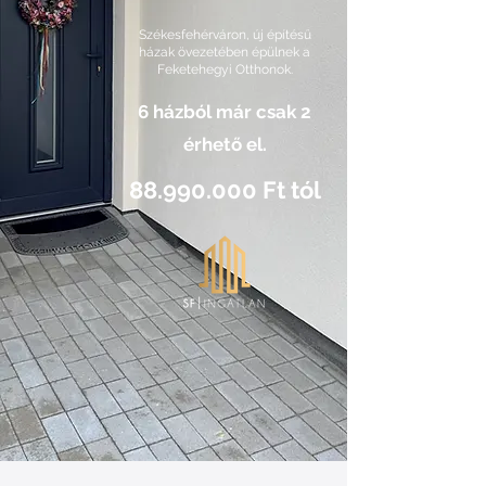
Székesfehérváron, új építésű
házak övezetében épülnek a
Feketehegyi Otthonok.
6 házból már csak 2
érhető el.
88.990.000
Ft tól