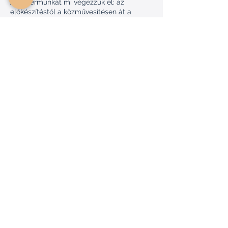
A háttérmunkát mi végezzük el: az
előkészítéstől a közművesítésen át a
kivitelezés összehangolásáig. Neked nem
kivitelezőket és megoldásokat kell
koordinálnod, hanem az új otthonodra és a
családodra figyelhetsz.
Tisztánlátás, apróbetűs
részek nélkül.
Nyíltan és egyenesen kommunikálunk a
folyamatról, a műszaki tartalomról és a
következő lépésekről. Tudod, mire
számíthatsz — így magabiztosan
hozhatod meg a döntésed.
Státusz, amely értéket
képvisel.
Egy minőségi, korszerű otthon nemcsak a
kényelmedet szolgálja, hanem az
életszínvonalad természetes része is.
Olyan tér, amelyre jó ránézni, jó hazatérni,
és amely hosszú távon is értéket képvisel.