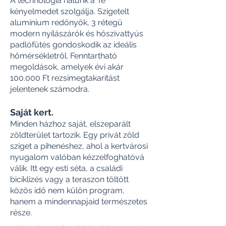
A technológia nálunk a Te
kényelmedet szolgálja. Szigetelt
alumínium redőnyök, 3 rétegű
modern nyílászárók és hőszivattyús
padlófűtés gondoskodik az ideális
hőmérsékletről. Fenntartható
megoldások, amelyek évi akár
100.000 Ft rezsimegtakarítást
jelentenek számodra.
Saját kert.
Minden házhoz saját, elszeparált
zöldterület tartozik. Egy privát zöld
sziget a pihenéshez, ahol a kertvárosi
nyugalom valóban kézzelfoghatóvá
válik. Itt egy esti séta, a családi
biciklizés vagy a teraszon töltött
közös idő nem külön program,
hanem a mindennapjaid természetes
része.