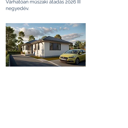
Várhatóan műszaki átadás 2026 III
negyedév.