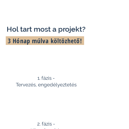
Hol tart most a projekt?
3 Hónap múlva költözhető!
1. fázis -
Tervezés, engedélyeztetés
2. fázis -