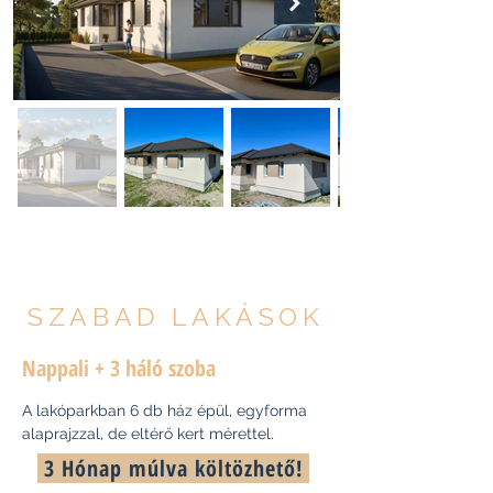
SZABAD LAKÁSOK
Nappali + 3 háló szoba
A lakóparkban 6 db ház épül, egyforma
alaprajzzal, de eltérő kert mérettel.
3 Hónap múlva költözhető!