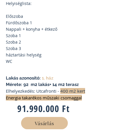
Helyiséglista:
Előszoba
Fürdőszoba 1
Nappali + konyha + étkező
Szoba 1
Szoba 2
Szoba 3
háztartási helység
WC
Lakás azonosító:
1. ház
Mérete: 92 m2 lakás+ 14 m2 terasz
Elhelyezkedés: Utcafronti -
400 m2 kert
Energia takarékos műszaki csomaggal
91.990.000
Ft
Vásárlás