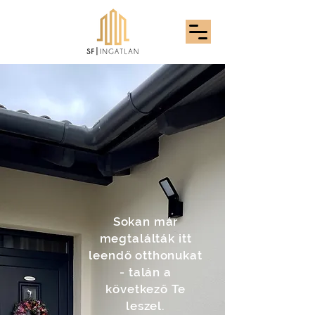
Sokan már
megtalálták itt
leendő otthonukat
- talán a
következő Te
leszel.