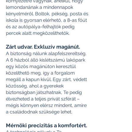
környezetre vágynak, anélkül, hogy
lemondanának a mindennapok
kényelméről. Boltok, pékség, posta és
iskola is gyorsan elérhető, a 8-as főút
és az autópálya-felhajtók pedig
percek alatt megközelíthetők.
Zárt udvar. Exkluzív magánút.
A biztonság nálunk alapfelszereltség.
A 6 házból álló kislétszámú lakópark
egy közös magánúton keresztül
közelíthető meg, így a forgalom
megáll a kapun kívül. Egy zárt, védett
közösség, ahol a gyerekek
biztonságban játszhatnak, Te pedig
élvezheted a teljes privát szférát –
mégis könnyen elérsz mindent, amire
a családodnak szüksége lehet.
Mérnöki precizitás a komfortért.