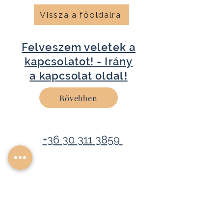
Vissza a főoldalra
Felveszem veletek a
kapcsolatot! - Irány
a
kapcsolat
oldal!
Bővebben
+36 30 311 3859
info@sfepito.hu