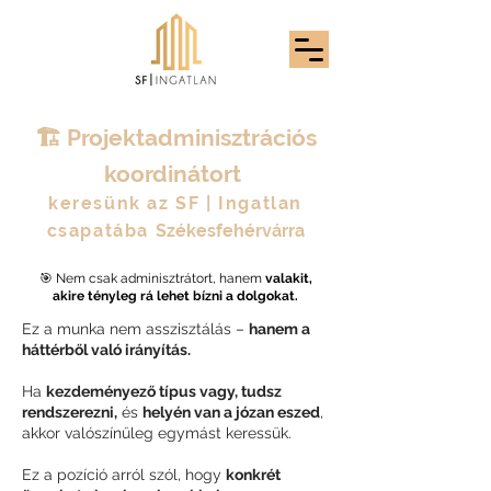
🏗 Projektadminisztrációs
koordinátort
keresünk az SF | Ingatlan
csapatába
Székesfehérvárra
🎯 Nem csak adminisztrátort, hanem
valakit,
akire tényleg rá lehet bízni a dolgokat.
Ez a munka nem asszisztálás –
hanem a
háttérből való irányítás.
Ha
kezdeményező típus vagy, tudsz
rendszerezni,
és
helyén van a józan eszed
,
akkor valószínűleg egymást keressük.
Ez a pozíció arról szól, hogy
konkrét