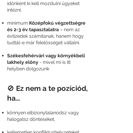
időnként ki kell mozdulni ügyeket
intézni.
minimum
Középfokú végzettségre
és 2-3 év tapasztalatra
– nem az
évtizedek számítanak, hanem hogy
tudtál-e már felelősséget vállalni.
Székesfehérvári vagy környékbeli
lakhely előny
- mivel mi is itt
helyben dolgozunk
🚫
Ez nem a te pozíciód,
ha…
könnyen elbizonytalanodsz vagy
halogatsz döntéseket,
kellemetlen konfliktushelyzeteket