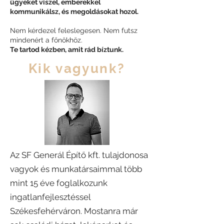
ügyeket viszel, emberekkel
kommunikálsz, és megoldásokat hozol.
Nem kérdezel feleslegesen. Nem futsz
mindenért a főnökhöz.
Te tartod kézben, amit rád bíztunk.
Kik vagyunk?
Az SF Generál Építő kft. tulajdonosa
vagyok és munkatársaimmal több
mint 15 éve foglalkozunk
ingatlanfejlesztéssel
Székesfehérváron. Mostanra már