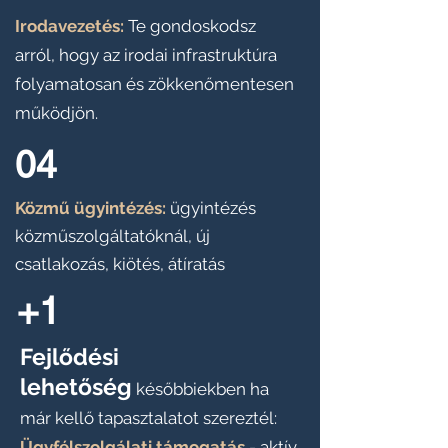
Irodavezetés:
Te gondoskodsz
arról, hogy az irodai infrastruktúra
folyamatosan és zökkenőmentesen
működjön.
04
Közmű ügyintézés:
ügyintézés
közműszolgáltatóknál, új
csatlakozás, kiötés, átíratás
+1
Fejlődési
lehetőség
későbbiekben ha
már kellő tapasztalatot szereztél:
Ügyfélszolgálati támogatás
- aktív