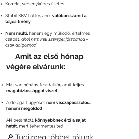
Korrekt, versenyképes fizetés
Stabil KKV háttér, ahol
valóban számít a
teljesítmény
Nem multi,
hanem egy működő, értelmes
csapat,
ahol nem kell szerepet játszanod –
csak dolgoznod
📌
Amit az első hónap
végére elvárunk:
Már van néhány feladatkör, amit
teljes
magabiztossággal viszel
A delegált ügyeket
nem visszapasszolod,
hanem megoldod
Aki betanított,
könnyebbnek érzi a saját
hetét,
mert tehermentesíted
🔎 Tudj meg többet rólunk