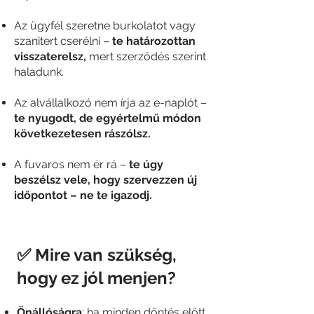
Az ügyfél szeretne burkolatot vagy
szanitert cserélni –
te határozottan
visszaterelsz,
mert szerződés szerint
haladunk.
Az alvállalkozó nem írja az e-naplót –
te nyugodt, de egyértelmű módon
következetesen rászólsz.
A fuvaros nem ér rá –
te úgy
beszélsz vele, hogy szervezzen új
időpontot – ne te igazodj.
✅ Mire van szükség,
hogy ez jól menjen?
Önállóságra
: ha minden döntés előtt