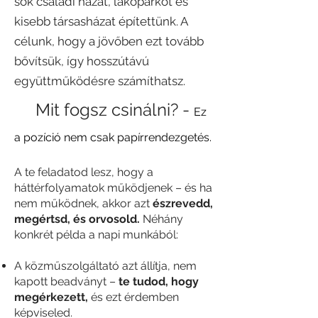
sok családi házat, lakóparkot és
kisebb társasházat építettünk. A
célunk, hogy a jövőben ezt tovább
bővítsük, így hosszútávú
együttműködésre számíthatsz.
💼
Mit fogsz csinálni? -
Ez
a pozíció nem csak papírrendezgetés.
A te feladatod lesz, hogy a
háttérfolyamatok működjenek – és ha
nem működnek, akkor azt
észrevedd,
megértsd, és orvosold.
Néhány
konkrét példa a napi munkából:
A közműszolgáltató azt állítja, nem
kapott beadványt –
te tudod, hogy
megérkezett,
és ezt érdemben
képviseled.