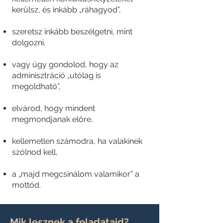
kerülsz, és inkább „ráhagyod”,
szeretsz inkább beszélgetni, mint
dolgozni,
vagy úgy gondolod, hogy az
adminisztráció „utólag is
megoldható”,
elvárod, hogy mindent
megmondjanak előre,
kellemetlen számodra, ha valakinek
szólnod kell,
a „majd megcsinálom valamikor” a
mottód.
Mik lesznek a feladataid?