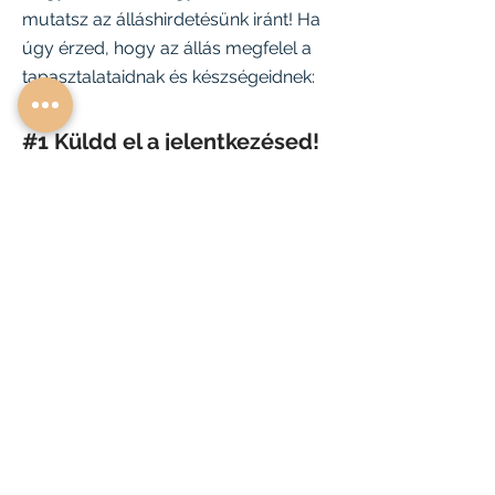
mutatsz az álláshirdetésünk iránt! Ha
úgy érzed, hogy az állás megfelel a
tapasztalataidnak és készségeidnek:
#1 Küldd el a jelentkezésed!
Az első lépés, hogy add le a
Küld el a fényképes
jelentkezésed!
önéletrajzodat / bemutatkozó
leveled a
karrier@sfepito.hu
email
címre.
Ezután
egyszerűen kövesd a
kéréseinket!
#2 Kérdőív
A jelentkezésed után kapni fogsz egy
kérdőívet, amit ki kell töltened. A kérdőív
kitöltése nélkül nem tudjuk folytatni a
kiválasztási folyamatot.