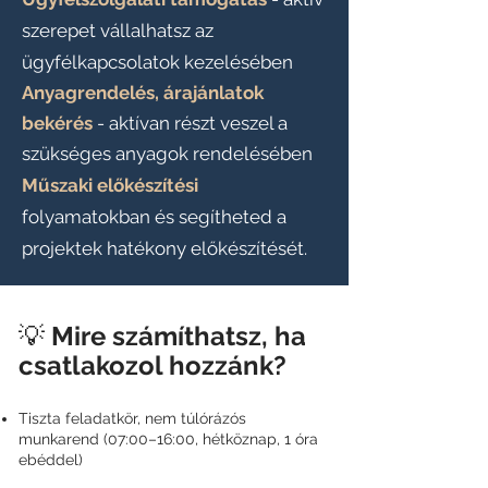
szerepet vállalhatsz az
ügyfélkapcsolatok kezelésében
Anyagrendelés, árajánlatok
bekérés
-
aktívan
részt veszel a
szükséges anyagok rendelésében
Műszaki előkészítési
folyamatokban és segítheted a
projektek hatékony előkészítését.
💡
Mire számíthatsz, ha
csatlakozol hozzánk?
Tiszta feladatkör, nem túlórázós
munkarend (07:00–16:00, hétköznap, 1 óra
ebéddel)