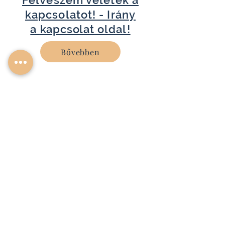
Felveszem veletek a
kapcsolatot! - Irány
a
kapcsolat
oldal!
Bővebben
+36 30 311 3859
info@sfepito.hu
Berényi út
72-100 197
épület 1 emelet
Székesfehérvár, 8000